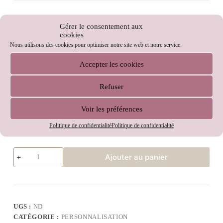
Broderie écharpe communiant
Gérer le consentement aux
cookies
Nous utilisons des cookies pour optimiser notre site web et notre service.
Date
Accepter les cookies
Refuser
Prénom
Voir les préférences
Politique de confidentialité
Politique de confidentialité
Ajouter au panier
UGS :
ND
CATÉGORIE :
PERSONNALISATION