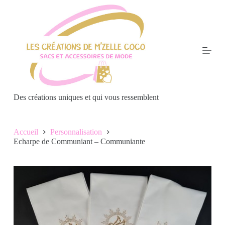
P
a
s
s
e
r
a
u
c
o
Des créations uniques et qui vous ressemblent
n
t
e
n
Accueil
Personnalisation
u
Echarpe de Communiant – Communiante