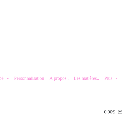
bé
Personnalisation
A propos..
Les matières..
Plus
0,00
€