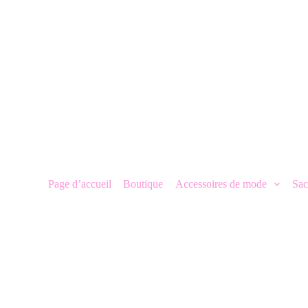
P
a
s
s
e
r
a
u
c
o
n
t
e
n
Page d’accueil
Boutique
Accessoires de mode
Sac
u