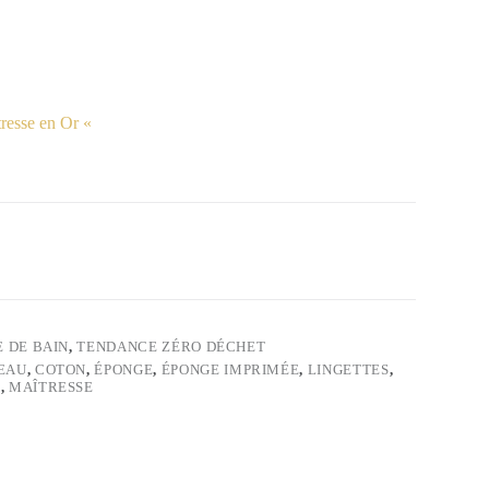
tresse en Or «
E DE BAIN
,
TENDANCE ZÉRO DÉCHET
EAU
,
COTON
,
ÉPONGE
,
ÉPONGE IMPRIMÉE
,
LINGETTES
,
S
,
MAÎTRESSE