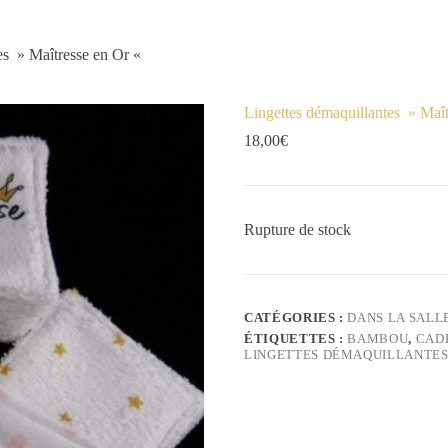
es » Maîtresse en Or «
Lingettes démaquillantes » Maî
18,00
€
Rupture de stock
CATÉGORIES :
DANS LA SALL
ÉTIQUETTES :
BAMBOU
,
CAD
LINGETTES DÉMAQUILLANTE