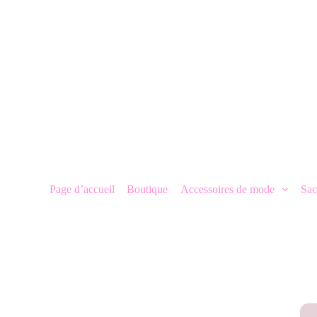
P
a
s
s
e
r
a
u
c
o
n
t
e
n
Page d’accueil
Boutique
Accessoires de mode
Sac
u