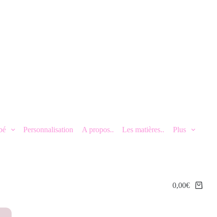
bé
Personnalisation
A propos..
Les matières..
Plus
0,00
€