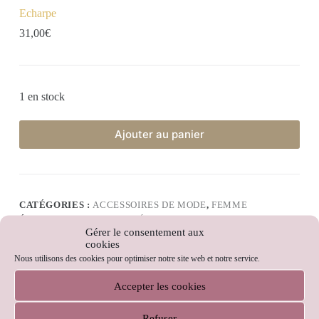
Echarpe
31,00
€
1 en stock
Ajouter au panier
CATÉGORIES :
ACCESSOIRES DE MODE
,
FEMME
ÉTIQUETTES :
CADEAU
,
ÉCHARPE
,
TOUTES OCCASIONS
Gérer le consentement aux
cookies
Nous utilisons des cookies pour optimiser notre site web et notre service.
Accepter les cookies
Description
Refuser