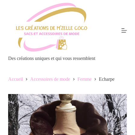
P
a
s
s
e
r
a
u
c
o
Des créations uniques et qui vous ressemblent
n
t
e
n
Accueil
Accessoires de mode
Femme
Echarpe
u