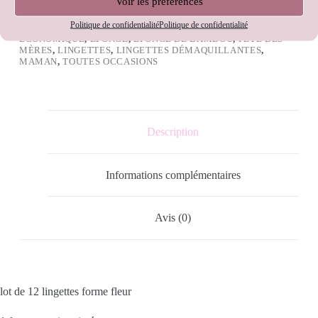
Voir les préférences
DÉCHET
ÉTIQUETTES :
BAMBOU
,
BIEN ÊTRE
,
CADEAU
,
COTON
,
Politique de confidentialité
Politique de confidentialité
DÉMAQUILLANTES
,
ÉCO-RESPONSABLE
,
ÉCOLOGIQUE
,
ÉCONOMIQUE
,
ÉPONGE
,
ÉPONGE DE BAMBOU
,
FÊTE DES
MÈRES
,
LINGETTES
,
LINGETTES DÉMAQUILLANTES
,
MAMAN
,
TOUTES OCCASIONS
Description
Informations complémentaires
Avis (0)
lot de 12 lingettes forme fleur