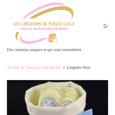
P
a
s
s
e
r
a
u
c
o
Des créations uniques et qui vous ressemblent
n
t
e
n
Accueil
Tendance zéro déchet
Lingettes fleur
u