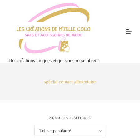
P
a
s
s
e
r
a
u
c
o
Des créations uniques et qui vous ressemblent
n
t
e
n
spécial contact alimentaire
u
2 RÉSULTATS AFFICHÉS