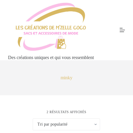
P
a
s
s
e
r
a
u
c
o
Des créations uniques et qui vous ressemblent
n
t
e
n
minky
u
2 RÉSULTATS AFFICHÉS