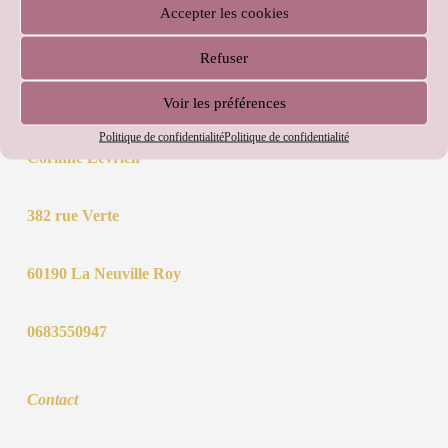
Accepter les cookies
Note
0
sur 5
Refuser
Choix des options
35,00
€
–
39,00
€
Voir les préférences
Politique de confidentialité
Politique de confidentialité
Corinne Levrien
382 rue Verte
60190 La Neuville Roy
0683550947
Contact