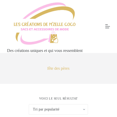
P
a
s
s
e
r
a
u
c
o
Des créations uniques et qui vous ressemblent
n
t
e
n
fête des pères
u
VOICI LE SEUL RÉSULTAT