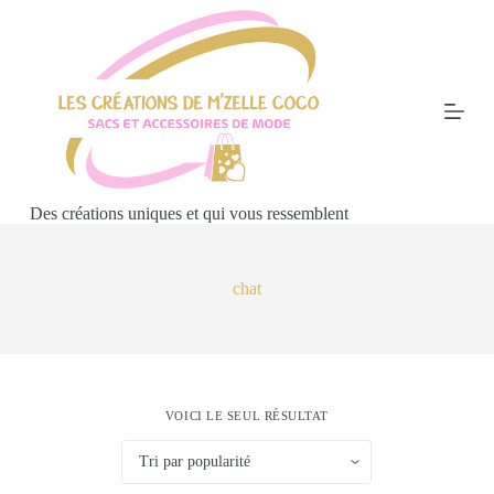
P
a
s
s
e
r
a
u
c
o
Des créations uniques et qui vous ressemblent
n
t
e
n
chat
u
VOICI LE SEUL RÉSULTAT