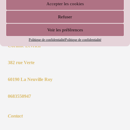
Accepter les cookies
Note
0
sur 5
Refuser
Ajouter au panier
23,00
€
Voir les préférences
Politique de confidentialité
Politique de confidentialité
Corinne Levrien
382 rue Verte
60190 La Neuville Roy
0683550947
Contact